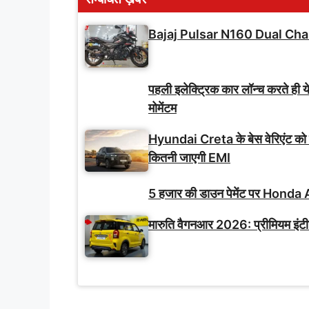
Bajaj Pulsar N160 Dual Cha
पहली इलेक्ट्रिक कार लॉन्च करते ही य
मोमेंटम
Hyundai Creta के बेस वेरिएंट को
कितनी जाएगी EMI
5 हजार की डाउन पेमेंट पर Honda A
मारुति वैगनआर 2026: प्रीमियम इंट