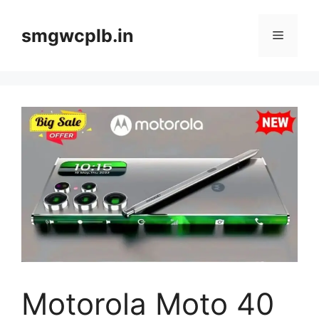
Skip
to
smgwcplb.in
Menu
content
Motorola Moto 40