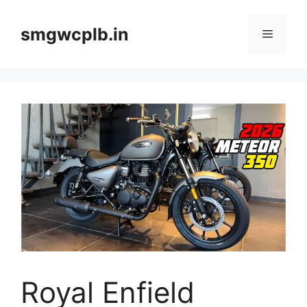
Skip
to
smgwcplb.in
Menu
content
Royal Enfield