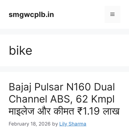
Skip
to
smgwcplb.in
Menu
content
bike
Bajaj Pulsar N160 Dual
Channel ABS, 62 Kmpl
माइलेज और कीमत ₹1.19 लाख
February 18, 2026
by
Lily Sharma