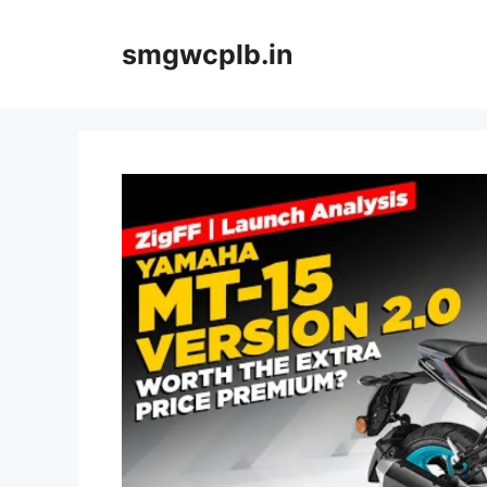
Skip
to
smgwcplb.in
content