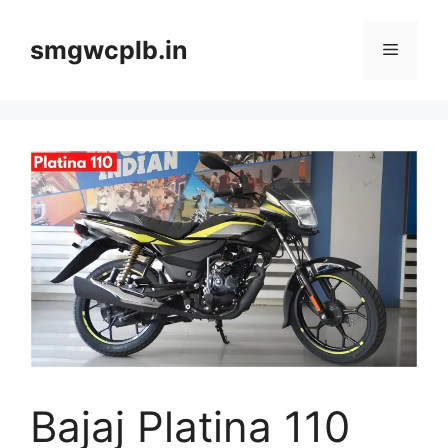
Skip
to
smgwcplb.in
Menu
content
Bajaj Platina 110