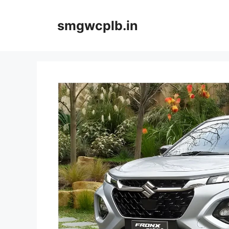
Skip
to
smgwcplb.in
content