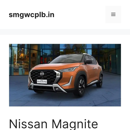
Skip
to
smgwcplb.in
Menu
content
Nissan Magnite