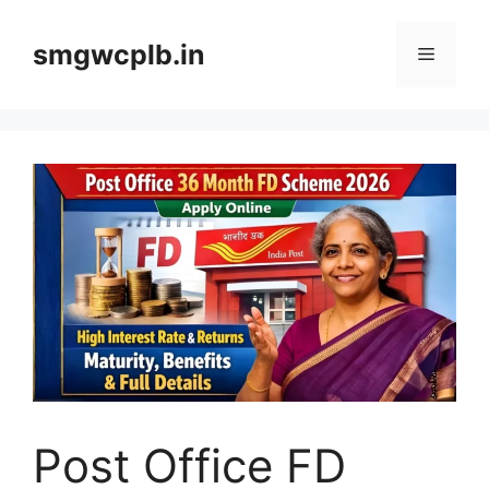
Skip
to
smgwcplb.in
Menu
content
Post Office FD