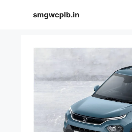
Skip
to
smgwcplb.in
content