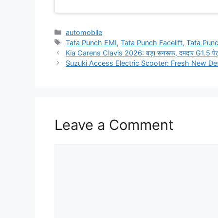
Categories
automobile
Tags
Tata Punch EMI
,
Tata Punch Facelift
,
Tata Punc
Kia Carens Clavis 2026: बड़ा सनरूफ, दमदार G1.5 पेट
Suzuki Access Electric Scooter: Fresh New Desi
Leave a Comment
Comment