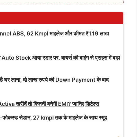
nnel ABS, 62 Kmpl माइलेज और कीमत ₹1.19 लाख
े Auto Stock आया रडार पर, बायर्स की बाइंग से प्राइस में बड़ा
 है घर लाना, दो लाख रुपये की Down Payment के बाद
ctiva खरीदें तो कितनी बनेगी EMI? जानिए डिटेल्स
ोकस्ड सेडान, 27 kmpl तक के माइलेज के साथ स्मूद