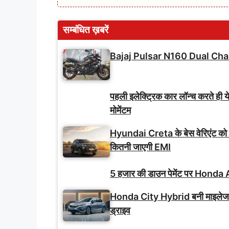
सम्बंधित ख़बरें
Bajaj Pulsar N160 Dual Cha
पहली इलेक्ट्रिक कार लॉन्च करते ही य
मोमेंटम
Hyundai Creta के बेस वेरिएंट को
कितनी जाएगी EMI
5 हजार की डाउन पेमेंट पर Honda A
Honda City Hybrid बनी माइलेज-फ
ड्राइव