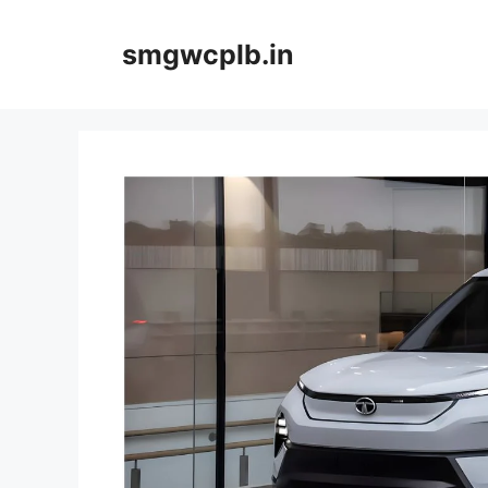
Skip
to
smgwcplb.in
content