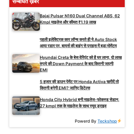
सम्बंधित ख़बरें
Bajaj Pulsar N160 Dual Channel ABS, 62
Kmpl माइलेज और कीमत ₹1.19 लाख
पहली इलेक्ट्रिक कार लॉन्च करते ही ये Auto Stock
आया रडार पर, बायर्स की बाइंग से प्राइस में बड़ा मोमेंटम
Hyundai Creta के बेस वेरिएंट को है घर लाना, दो लाख
रुपये की Down Payment के बाद कितनी जाएगी
EMI
5 हजार की डाउन पेमेंट पर Honda Activa खरीदें तो
कितनी बनेगी EMI? जानिए डिटेल्स
Honda City Hybrid बनी माइलेज-फोकस्ड सेडान,
27 kmpl तक के माइलेज के साथ स्मूद ड्राइव
Powerd By
Teckshop