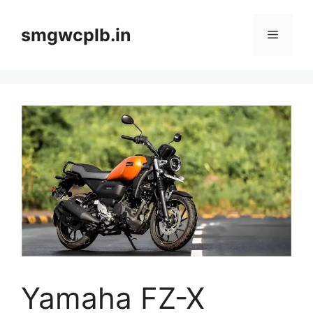
Skip
to
smgwcplb.in
Menu
content
Yamaha FZ-X