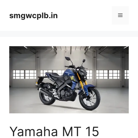
Skip
to
smgwcplb.in
Menu
content
Yamaha MT 15