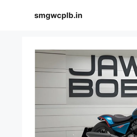
Skip
to
smgwcplb.in
content