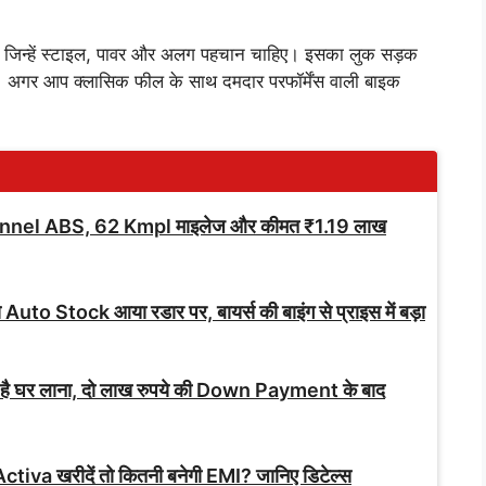
िन्हें स्टाइल, पावर और अलग पहचान चाहिए। इसका लुक सड़क
ै। अगर आप क्लासिक फील के साथ दमदार परफॉर्मेंस वाली बाइक
nnel ABS, 62 Kmpl माइलेज और कीमत ₹1.19 लाख
े Auto Stock आया रडार पर, बायर्स की बाइंग से प्राइस में बड़ा
 है घर लाना, दो लाख रुपये की Down Payment के बाद
ctiva खरीदें तो कितनी बनेगी EMI? जानिए डिटेल्स