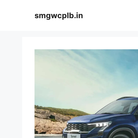
Skip
to
smgwcplb.in
content