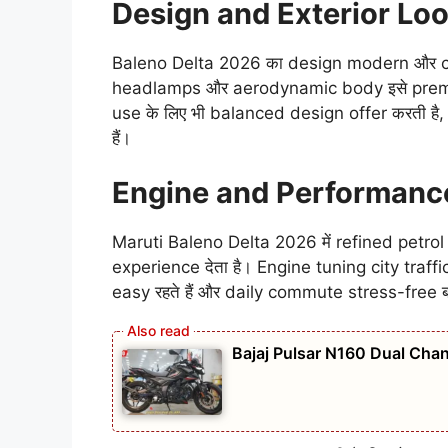
Design and Exterior Lo
Baleno Delta 2026 का design modern और clea
headlamps और aerodynamic body इसे premium
use के लिए भी balanced design offer करती है,
हैं।
Engine and Performanc
Maruti Baleno Delta 2026 में refined petrol e
experience देता है। Engine tuning city traffic
easy रहते हैं और daily commute stress-free ब
Bajaj Pulsar N160 Dual Chan