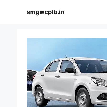
Skip
to
smgwcplb.in
content