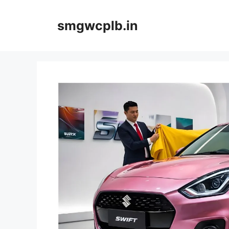
Skip
to
smgwcplb.in
content