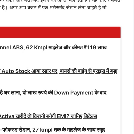
सफर और भरोसेमंद इंजन का अच्छा मेल देती है। यह कार रोज़मर्रा
है। अगर आप बजट में एक भरोसेमंद सेडान लेना चाहते है तो
nnel ABS, 62 Kmpl माइलेज और कीमत ₹1.19 लाख
े Auto Stock आया रडार पर, बायर्स की बाइंग से प्राइस में बड़ा
 है घर लाना, दो लाख रुपये की Down Payment के बाद
ctiva खरीदें तो कितनी बनेगी EMI? जानिए डिटेल्स
ोकस्ड सेडान, 27 kmpl तक के माइलेज के साथ स्मूद