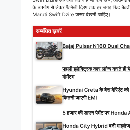
Swift Dzire एक ऐसी सेडान है जो कम खर्च, आरामदायक 
के उपयोग से लेकर फैमिली ट्रिप तक हर जगह फिट बैठती 
Maruti Swift Dzire जरूर देखनी चाहिए।
सम्बंधित ख़बरें
Bajaj Pulsar N160 Dual Cha
पहली इलेक्ट्रिक कार लॉन्च करते ही य
मोमेंटम
Hyundai Creta के बेस वेरिएंट को
कितनी जाएगी EMI
5 हजार की डाउन पेमेंट पर Honda A
Honda City Hybrid बनी माइलेज-फ