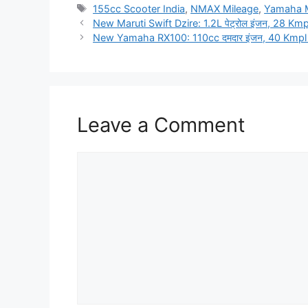
Tags
155cc Scooter India
,
NMAX Mileage
,
Yamaha M
New Maruti Swift Dzire: 1.2L पेट्रोल इंजन, 28 Km
New Yamaha RX100: 110cc दमदार इंजन, 40 Kmpl माइ
Leave a Comment
Comment