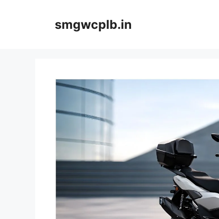
Skip
to
smgwcplb.in
content