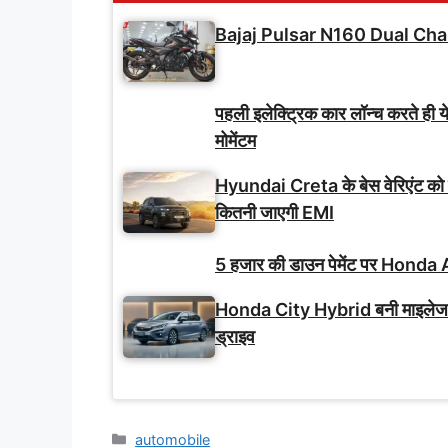
Bajaj Pulsar N160 Dual Cha
पहली इलेक्ट्रिक कार लॉन्च करते ही य
मोमेंटम
Hyundai Creta के बेस वेरिएंट को
कितनी जाएगी EMI
5 हजार की डाउन पेमेंट पर Honda A
Honda City Hybrid बनी माइलेज-फ
ड्राइव
Categories
automobile