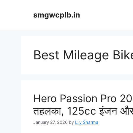
Skip
to
smgwcplb.in
content
Best Mileage Bik
Hero Passion Pro 2026:
तहलका, 125cc इंजन औ
January 27, 2026
by
Lily Sharma