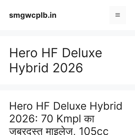
Skip
to
smgwcplb.in
Menu
content
Hero HF Deluxe
Hybrid 2026
Hero HF Deluxe Hybrid
2026: 70 Kmpl का
जबरदस्त माइलेज, 105cc