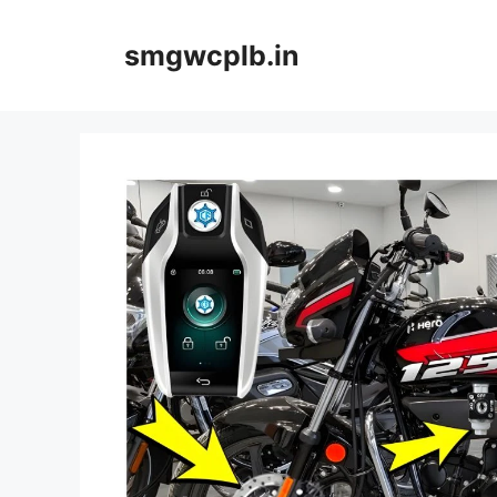
Skip
to
smgwcplb.in
content